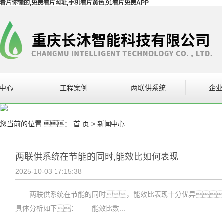
看片你懂的,免费看片网址,手机看片黄色,91看片免费APP
中心
工程案例
两联供系统
企
设备
案例展示
企
您当前的位置 ：
首 页
>
新闻中心
网址系统
设备
两联供系统在节能的同时,能效比如何表现
2025-10-03 17:15:38
两联供系统在节能的同时，能效比表现十分优异，通
具体分析如下： 能效比数...