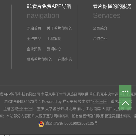
91看片免费APP导航
看片你懂的的服务
navigation
Services
网站首页
关于看片你懂的
公司简介
主推产品
工程案例
合作企业
企业资质
新闻中心
联系看片你懂的
在线留言
1看片免费APP智能科技有限公司 主要从事于
空气源热泵两联供
,
重庆约克中央空调
,
重庆约克
渝ICP备64585570号-1
Powered by 祥云平台
技术支持：
重庆卓光科技
主营区域：
重庆
大学城
沙坪坝
北碚
渝北
江北
南岸
大渡口
九龙坡
渝中
：本站部分内容图片来源于互联网，如有侵权请及时联系管理员删除，
渝公网安备 50019002503135号