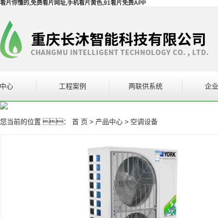
看片你懂的,免费看片网址,手机看片黄色,91看片免费APP
中心
工程案例
两联供系统
企
设备
案例展示
企
您当前的位置 ：
首 页
>
产品中心
>
空调设备
网址系统
设备